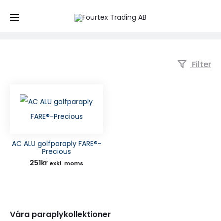
white/copper
Hem
Produkt Färg
white/copper
Filter
AC ALU golfparaply FARE®-
Precious
251
kr
exkl. moms
Våra paraplykollektioner