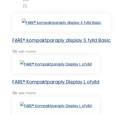
(1)
FARE® kompaktparaply display S fylld Basic
0
kr
exkl. moms
FARE® Kompaktparaply Display L ofylld
0
kr
exkl. moms