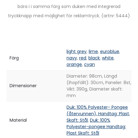
bära i i samma färg som duken med integrerad
tryckknapp med möjlighet för reklamtryck. (artnr: 5444)
light grey
,
lime
,
euroblue
,
Färg
navy
,
red
,
black
,
white
,
orange
,
cyan
Diameter: 98cm, Längd
(ihopfällt): 30cm, Paneler: 8st,
Dimensioner
Vikt: 390g, Diameter skaft:
mm
Duk: 100% Polyester- Pongee
(återvunnen), Handtag: Plast,
Material
Skaft: Stål
,
Duk: 100%
Polyester-pongee Handtag:
Plast Skaft: Stål