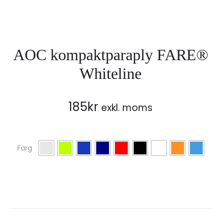
AOC kompaktparaply FARE®
Whiteline
185
kr
exkl. moms
Färg