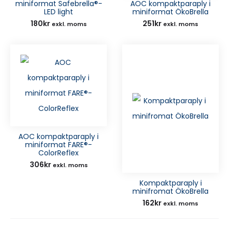
miniformat Safebrella®-
AOC kompaktparaply i
LED light
miniformat ÖkoBrella
180
kr
251
kr
exkl. moms
exkl. moms
AOC kompaktparaply i
miniformat FARE®-
ColorReflex
306
kr
exkl. moms
Kompaktparaply i
minifromat ÖkoBrella
162
kr
exkl. moms