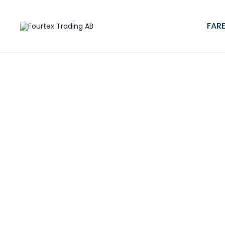
Hem
Paraply i miniformat
Kompaktparaply FARE®-AOC-Mini-
FARE