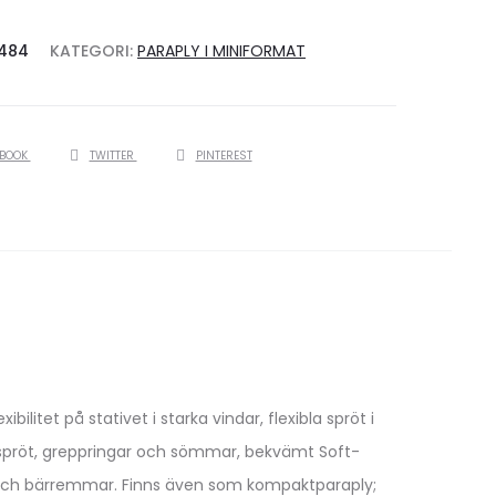
484
KATEGORI:
PARAPLY I MINIFORMAT
EBOOK
TWITTER
PINTEREST
tet på stativet i starka vindar, flexibla spröt i
e spröt, greppringar och sömmar, bekvämt Soft-
 och bärremmar. Finns även som kompaktparaply;