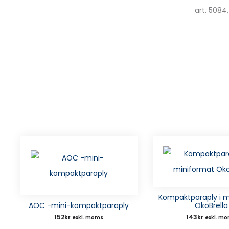
art. 5084
Kompaktparaply i m
AOC -mini-kompaktparaply
ÖkoBrella
152
kr
143
kr
exkl. moms
exkl. m