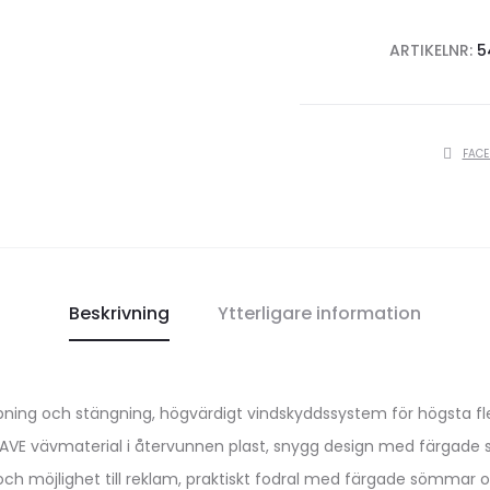
ARTIKELNR:
5
SHARE
FAC
Beskrivning
Ytterligare information
 och stängning, högvärdigt vindskyddssystem för högsta flexibili
terSAVE vävmaterial i återvunnen plast, snygg design med färgad
h möjlighet till reklam, praktiskt fodral med färgade sömmar