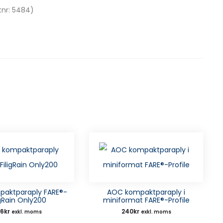
tnr: 5484)
aktparaply FARE®-
AOC kompaktparaply i
igRain Only200
miniformat FARE®-Profile
36
kr
240
kr
exkl. moms
exkl. moms