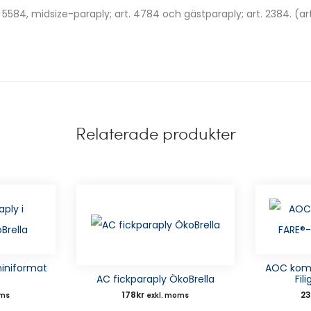
, 5584, midsize-paraply; art. 4784 och gästparaply; art. 2384. (ar
Relaterade produkter
iniformat
AOC komp
AC fickparaply ÖkoBrella
Fil
178
kr
2
oms
exkl. moms