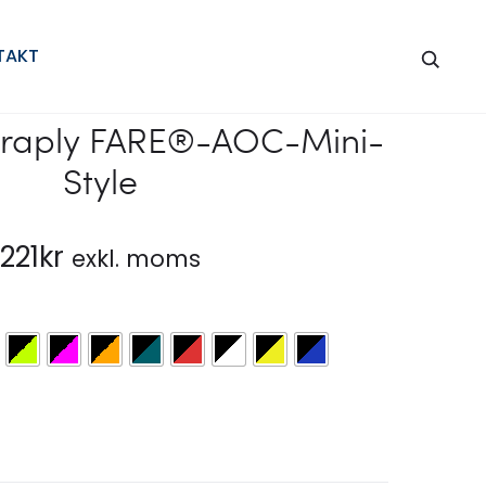
Produc
AOC
AC
TAKT
KOMPAKTPA
KOMPAKTPA
naviga
I
I
MINIFORMAT
MINIFORMAT
raply FARE®-AOC-Mini-
FARE®-
Style
COLORREFLE
221
kr
exkl. moms