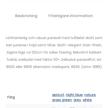
Beskrivning
Ytterligare information
Lätthanterlig och robust parasoll med tvådelat skaft som
kan justeras i höjd samt tiltas. Skaft i elegant titan-finish,
lägsta läge ca 120cm för säker fixering. Bekvämt bärbart
fodral, solskydd med faktor 50+. Exklusive parasollfot; art
8920 eller 8905 alternativt markspets; 8939. (artnr: 8186)
apricot
,
night blue
,
nature
,
Färg
grass green
,
grey
,
white