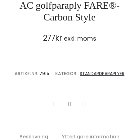
AC golfparaply FARE®-
Carbon Style
277
kr
exkl. moms
ARTIKELNR:
7915
KATEGORI:
STANDARDPARAPLYER
SHARE
Beskrivning
Ytterligare information