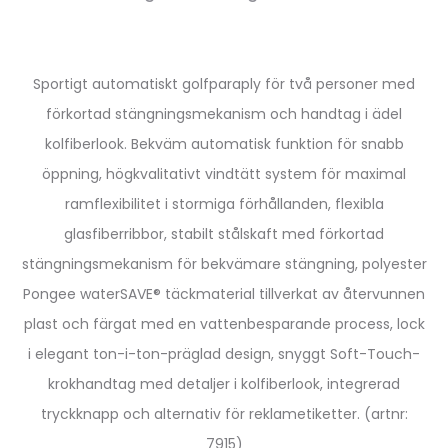
Sportigt automatiskt golfparaply för två personer med
förkortad stängningsmekanism och handtag i ädel
kolfiberlook. Bekväm automatisk funktion för snabb
öppning, högkvalitativt vindtätt system för maximal
ramflexibilitet i stormiga förhållanden, flexibla
glasfiberribbor, stabilt stålskaft med förkortad
stängningsmekanism för bekvämare stängning, polyester
Pongee waterSAVE® täckmaterial tillverkat av återvunnen
plast och färgat med en vattenbesparande process, lock
i elegant ton-i-ton-präglad design, snyggt Soft-Touch-
krokhandtag med detaljer i kolfiberlook, integrerad
tryckknapp och alternativ för reklametiketter. (artnr:
7915)