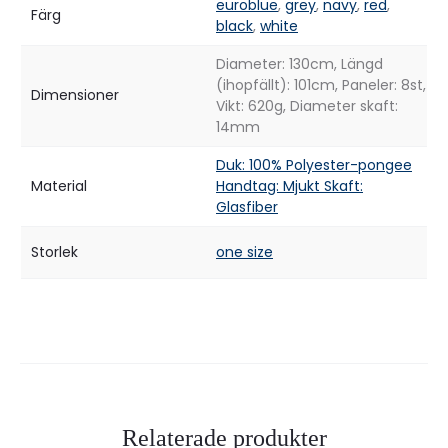
euroblue
,
grey
,
navy
,
red
,
Färg
black
,
white
Diameter: 130cm, Längd
(ihopfällt): 101cm, Paneler: 8st,
Dimensioner
Vikt: 620g, Diameter skaft:
14mm
Duk: 100% Polyester-pongee
Material
Handtag: Mjukt Skaft:
Glasfiber
Storlek
one size
Relaterade produkter