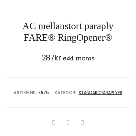
AC mellanstort paraply
FARE® RingOpener®
287
kr
exkl. moms
ARTIKELNR:
7875
KATEGORI:
STANDARDPARAPLYER
SHARE