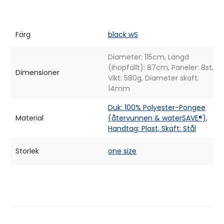
Färg
black wS
Diameter: 115cm, Längd
(ihopfällt): 87cm, Paneler: 8st,
Dimensioner
Vikt: 580g, Diameter skaft:
14mm
Duk: 100% Polyester-Pongee
Material
(återvunnen & waterSAVE®),
Handtag: Plast, Skaft: Stål
Storlek
one size