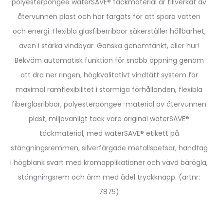
polyesterpongee waterSAVE® täckmaterial är tillverkat av
återvunnen plast och har färgats för att spara vatten
och energi. Flexibla glasfiberribbor säkerställer hållbarhet,
även i starka vindbyar. Ganska genomtänkt, eller hur!
Bekväm automatisk funktion för snabb öppning genom
att dra ner ringen, högkvalitativt vindtätt system för
maximal ramflexibilitet i stormiga förhållanden, flexibla
fiberglasribbor, polyesterpongee-material av återvunnen
plast, miljövänligt tack vare original waterSAVE®
täckmaterial, med waterSAVE® etikett på
stängningsremmen, silverfärgade metallspetsar, handtag
i högblank svart med kromapplikationer och vävd bärögla,
stängningsrem och ärm med ädel tryckknapp. (artnr:
7875)