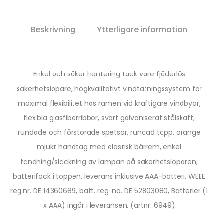
Beskrivning
Ytterligare information
Enkel och säker hantering tack vare fjäderlös
säkerhetslöpare, högkvalitativt vindtätningssystem för
maximal flexibilitet hos ramen vid kraftigare vindbyar,
flexibla glasfiberribbor, svart galvaniserat stålskaft,
rundade och förstorade spetsar, rundad topp, orange
mjukt handtag med elastisk bärrem, enkel
tändning/släckning av lampan på säkerhetslöparen,
batterifack i toppen, leverans inklusive AAA-batteri, WEEE
reg.nr. DE 14360689, batt. reg. no. DE 52803080, Batterier (1
x AAA) ingår i leveransen. (artnr: 6949)