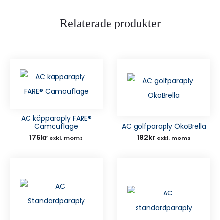
Relaterade produkter
AC käpparaply FARE®
Camouflage
AC golfparaply ÖkoBrella
175
kr
182
kr
exkl. moms
exkl. moms