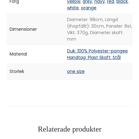
Färg
yellow
,
grey
,
navy
,
red
,
black
,
white
,
orange
Diameter: 98cm, Längd
(ihopfällt): 30cm, Paneler: 8st,
Dimensioner
Vikt: 370g, Diameter skaft:
mm
Duk: 100% Polyester-pongee
Material
Handtag: Plast Skaft: Stål
Storlek
one size
Relaterade produkter