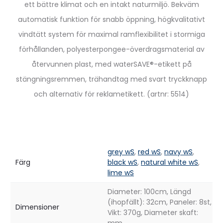
ett bättre klimat och en intakt naturmiljö. Bekväm
automatisk funktion för snabb öppning, högkvalitativt
vindtätt system för maximal ramflexibilitet i stormiga
förhållanden, polyesterpongee-överdragsmaterial av
återvunnen plast, med waterSAVE®-etikett på
stängningsremmen, trähandtag med svart tryckknapp
och alternativ för reklametikett. (artnr: 5514)
grey wS
,
red wS
,
navy wS
,
Färg
black wS
,
natural white wS
,
lime wS
Diameter: 100cm, Längd
(ihopfällt): 32cm, Paneler: 8st,
Dimensioner
Vikt: 370g, Diameter skaft: