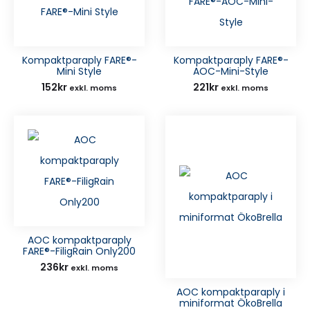
Kompaktparaply FARE®-
Kompaktparaply FARE®-
Mini Style
AOC-Mini-Style
152
kr
221
kr
exkl. moms
exkl. moms
AOC kompaktparaply
FARE®-FiligRain Only200
236
kr
exkl. moms
AOC kompaktparaply i
miniformat ÖkoBrella