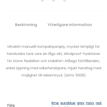
Beskrivning
Ytterligare information
Ultralätt manuellt kompaktparaply, mycket lämpligt för
handväska tack vare sin låga vikt, Windproof-funktioner
för större flexibilitet och stabilitet i blåsiga förhållanden,
enkel öppning med säkerhetslöpare, mjukt handtag med
möjlighet till reklamtryck. (artnr: 5008)
lime
,
euroblue
,
grey
,
navy
,
red
,
Färg