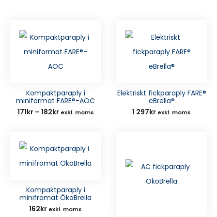
Kompaktparaply i
Elektriskt fickparaply FARE®
miniformat FARE®-AOC
eBrella®
Prisintervall:
171
kr
–
182
kr
1 297
kr
exkl. moms
exkl. moms
171kr
till
182kr
Kompaktparaply i
minifromat ÖkoBrella
162
kr
exkl. moms