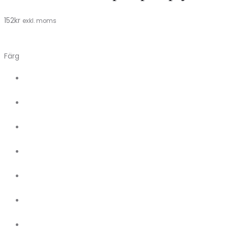
152
kr
exkl. moms
Färg