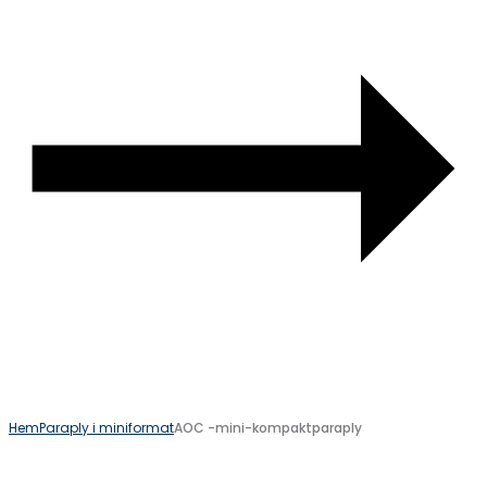
Hem
Paraply i miniformat
AOC -mini-kompaktparaply