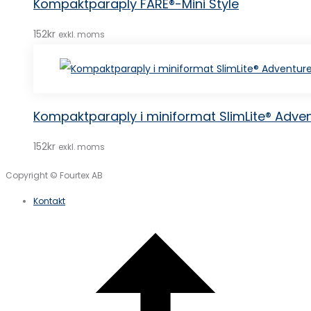
Kompaktparaply FARE®-Mini Style
152
kr
exkl. moms
Kompaktparaply i miniformat SlimLite® Adve
152
kr
exkl. moms
Copyright © Fourtex AB
Kontakt