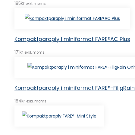
185
kr
exkl. moms
Kompaktparaply i miniformat FARE®AC Plus
171
kr
exkl. moms
Kompaktparaply i miniformat FARE®-FiligRai
184
kr
exkl. moms