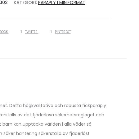
002
KATEGORI:
PARAPLY I MINIFORMAT
EBOOK
TWITTER
PINTEREST
net. Detta högkvalitativa och robusta fickparaply
kerställs av det fjäderlösa säkerhetsreglaget och
 barn kan upptäcka världen i alla väder så
säker hantering säkerställd av fjäderlöst