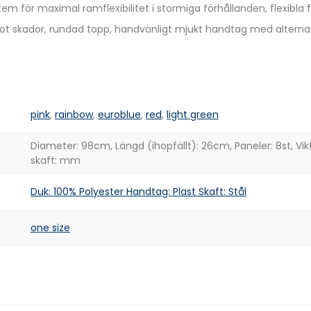
tem för maximal ramflexibilitet i stormiga förhållanden, flexibla 
mot skador, rundad topp, handvänligt mjukt handtag med alternat
pink
,
rainbow
,
euroblue
,
red
,
light green
Diameter: 98cm, Längd (ihopfällt): 26cm, Paneler: 8st, Vik
skaft: mm
Duk: 100% Polyester Handtag: Plast Skaft: Stål
one size