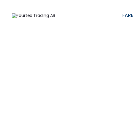
Hem
Paraply i miniformat
Fickparaply FARE® 4Kids
FARE