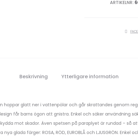
ARTIKELNR:
6
SHARE
FAC
Beskrivning
Ytterligare information
rn hoppar glatt ner i vattenpölar och går skrattandes genom reg
a design får barns ögon att gnistra. Enkel och säker användning sä
skydda mot skador. Även spetsen på paraplyet är rundad – så att
ra nya glada färger: ROSA, RÖD, EUROBLÅ och LJUSGRÖN. Enkel och 