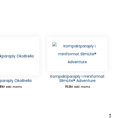
Kompaktparaply i miniformat
paraply ÖkoBrella
SlimLite® Adventure
78
kr
152
kr
exkl. moms
exkl. moms