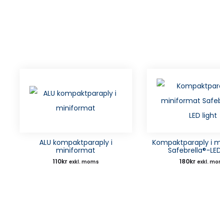
ALU kompaktparaply i
Kompaktparaply i m
miniformat
Safebrella®-LED
110
kr
180
kr
exkl. moms
exkl. m