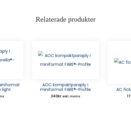
Relaterade produkter
iniformat
AOC kompaktparaply i
 light
miniformat FARE®-Profile
AC fick
240
kr
1
oms
exkl. moms