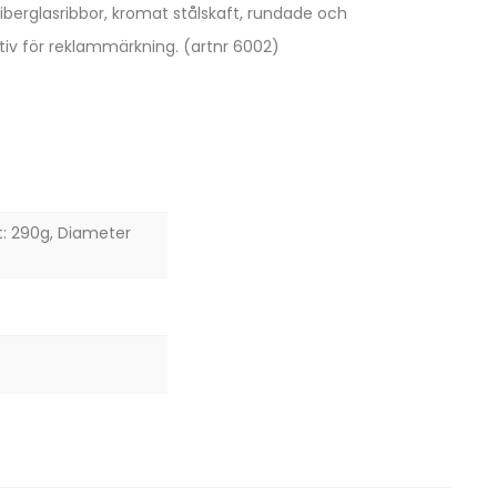
fiberglasribbor, kromat stålskaft, rundade och
iv för reklammärkning. (artnr 6002)
t: 290g, Diameter