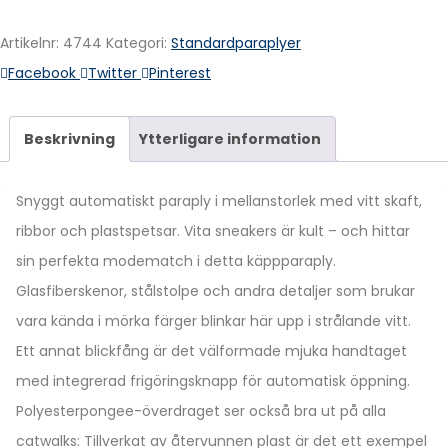
Artikelnr:
4744
Kategori:
Standardparaplyer
Share
Facebook
Twitter
Pinterest
Beskrivning
Ytterligare information
Snyggt automatiskt paraply i mellanstorlek med vitt skaft,
ribbor och plastspetsar. Vita sneakers är kult – och hittar
sin perfekta modematch i detta käppparaply.
Glasfiberskenor, stålstolpe och andra detaljer som brukar
vara kända i mörka färger blinkar här upp i strålande vitt.
Ett annat blickfång är det välformade mjuka handtaget
med integrerad frigöringsknapp för automatisk öppning.
Polyesterpongee-överdraget ser också bra ut på alla
catwalks: Tillverkat av återvunnen plast är det ett exempel