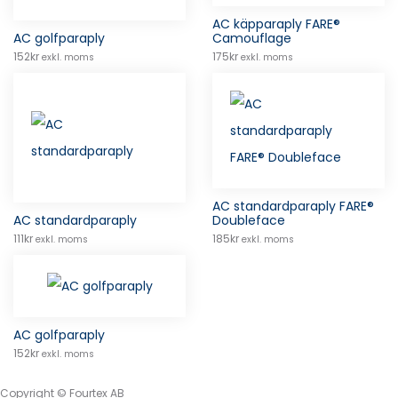
AC käpparaply FARE®
AC golfparaply
Camouflage
152
kr
175
kr
exkl. moms
exkl. moms
AC standardparaply FARE®
AC standardparaply
Doubleface
111
kr
185
kr
exkl. moms
exkl. moms
AC golfparaply
152
kr
exkl. moms
Copyright © Fourtex AB