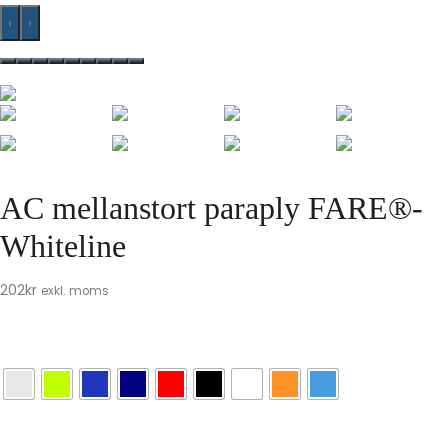
‹
›
AC mellanstort paraply FARE®-
Whiteline
202
kr
exkl. moms
Färg