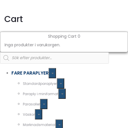
Cart
Shopping Cart
0
Inga produkter i varukorgen.
Products
search
FARE PARAPLYER
Standardparaplyer
Paraply i miniformat
Parasoller
Väskor
Marknadsmaterial