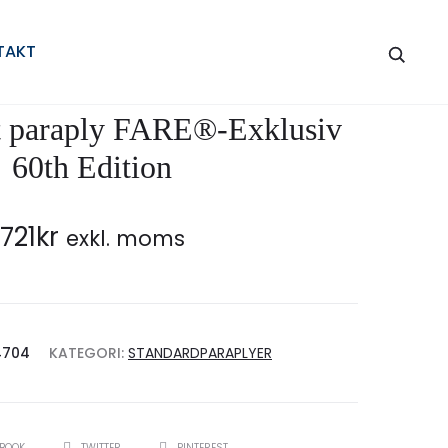
Produc
AC
AC
TAKT
MELLANSTO
MELLANSTO
naviga
PARAPLY
PARAPLY
FARE®-
FARE®-
t paraply FARE®-Exklusiv
SEAM
WHITELINE
60th Edition
721
kr
exkl. moms
4704
KATEGORI:
STANDARDPARAPLYER
EBOOK
TWITTER
PINTEREST