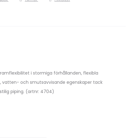
flexibilitet i stormiga förhållanden, flexibla
uk, vatten- och smutsavvisande egenskaper tack
lig piping. (artnr: 4704)