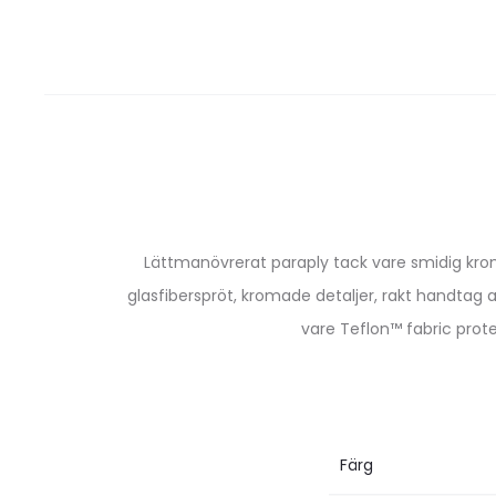
Lättmanövrerat paraply tack vare smidig kromp
glasfiberspröt, kromade detaljer, rakt handta
vare Teflon™ fabric prot
Färg