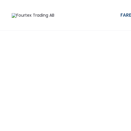
Hem
Standardparaplyer
Mellanstsort paraply FARE®-Exklusi
FARE