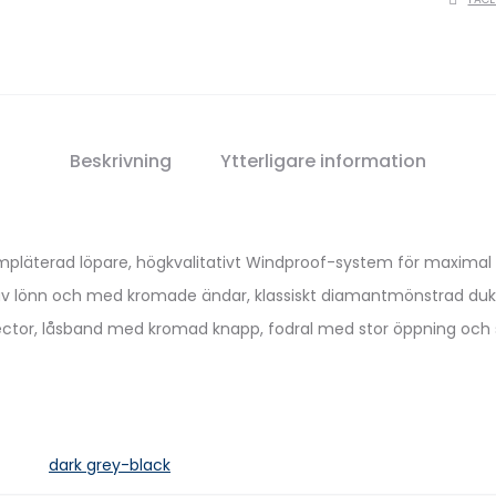
Beskrivning
Ytterligare information
läterad löpare, högkvalitativt Windproof-system för maximal ram
g av lönn och med kromade ändar, klassiskt diamantmönstrad d
ector, låsband med kromad knapp, fodral med stor öppning och sti
dark grey-black