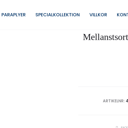
v 60th Edition
 PARAPLYER
SPECIALKOLLEKTION
VILLKOR
KON
Mellanstsor
ARTIKELNR:
SHARE
FAC