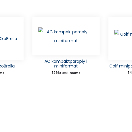
AC kompaktparaply i
koBrella
miniformat
Golf mini
129
kr
1
oms
exkl. moms