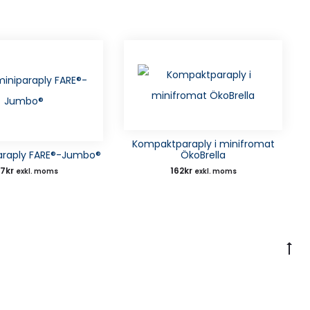
Kompaktparaply i minifromat
paraply FARE®-Jumbo®
ÖkoBrella
47
kr
162
kr
exkl. moms
exkl. moms