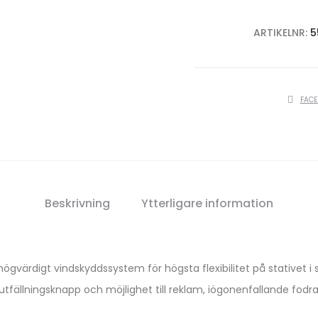
ARTIKELNR:
5
SHARE
FAC
Beskrivning
Ytterligare information
värdigt vindskyddssystem för högsta flexibilitet på stativet i 
fällningsknapp och möjlighet till reklam, iögonenfallande fodra