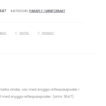
547
KATEGORI:
PARAPLY I MINIFORMAT
EBOOK
TWITTER
PINTEREST
starka vindar, väv med snygga reflexpasspoaler i
l med snygga reflexpasspoaler. (artnr: 5547)