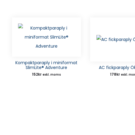
Kompaktparaply i miniformat
SlimLite® Adventure
AC fickparaply Ö
152
kr
178
kr
exkl. moms
exkl. m