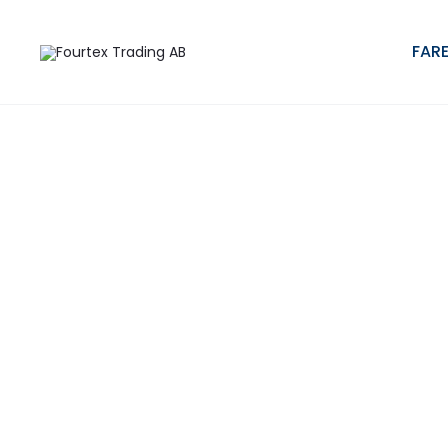
Hem
Paraply i miniformat
Kompaktparaply i miniformat FAR
FARE