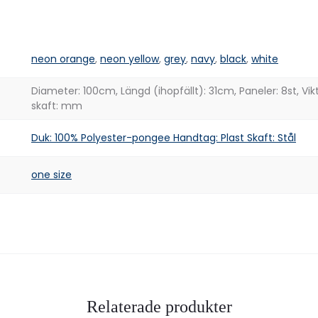
neon orange
,
neon yellow
,
grey
,
navy
,
black
,
white
Diameter: 100cm, Längd (ihopfällt): 31cm, Paneler: 8st, Vik
skaft: mm
Duk: 100% Polyester-pongee Handtag: Plast Skaft: Stål
one size
Relaterade produkter